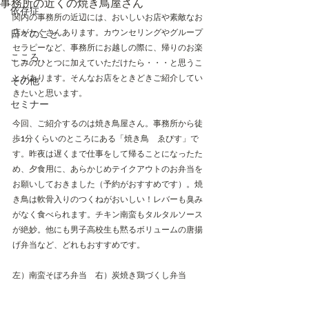
事務所の近くの焼き鳥屋さん
依存症
関内の事務所の近辺には、おいしいお店や素敵なお
店がたくさんあります。カウンセリングやグループ
日々のこと
セラピーなど、事務所にお越しの際に、帰りのお楽
こころ
しみのひとつに加えていただけたら・・・と思うこ
とがあります。そんなお店をときどきご紹介してい
その他
きたいと思います。
セミナー
今回、ご紹介するのは焼き鳥屋さん。事務所から徒
歩1分くらいのところにある「焼き鳥　ゑびす」で
す。昨夜は遅くまで仕事をして帰ることになったた
め、夕食用に、あらかじめテイクアウトのお弁当を
お願いしておきました（予約がおすすめです）。焼
き鳥は軟骨入りのつくねがおいしい！レバーも臭み
がなく食べられます。チキン南蛮もタルタルソース
が絶妙。他にも男子高校生も黙るボリュームの唐揚
げ弁当など、どれもおすすめです。
左）南蛮そぼろ弁当　
右）炭焼き鶏づくし弁当