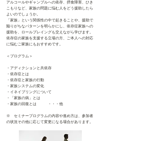
アルコールやギャンブルへの依存、摂食障害、ひき
こもりなど、家族の問題に悩む人をどう援助したら
よいのでしょうか。
「家族」という関係性の中で起きることや、援助で
陥りがちなパターンを明らかにし、依存症家族への
援助を、ロールプレイングも交えながら学びます。​
​依存症の家族を支援する立場の方、ご本人への対応
に悩むご家族にもおすすめです。
＜プログラム＞
・アディクションと共依存
・依存症とは
・依存症と家族の行動
・家族システムの変化
・イネイブリングについて
・「家族の病」とは
​・家族の回復とは ・・・他
※ セミナープログラムの内容や進め方は、参加者
の状況その他に応じて変更になる場合があります。