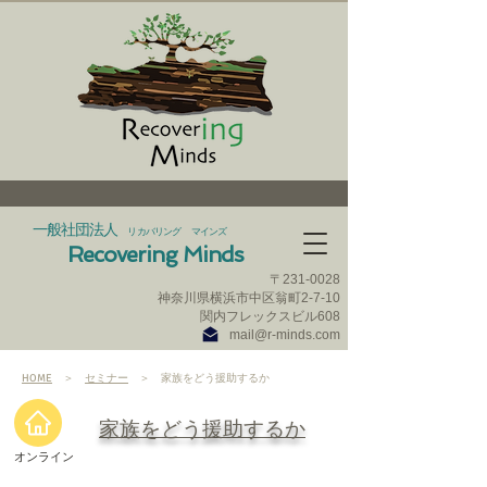
一般社団法人
リカバリング マインズ
Recovering Minds
〒231‐0028
神奈川県横浜市中区翁町2-7-10
​関内フレックスビル608
mail@r-minds.com
HOME
＞
セミナー
＞ 家族をどう援助するか
​家族をどう援助するか
​オンライン