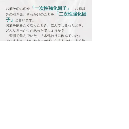
「一次性強化因子」
お酒そのものを
、お酒以
「二次性強化因
外の引き金、きっかけのことを
子」
と言います。
お酒を飲みたくなったとき、飲んでしまったとき、
どんなきっかけがあったでしょうか？
「習慣で飲んでいた」「水代わりに飲んでいた」
という方も、なにかきっかけになるものや、よく飲
んでいた時間帯などがあったと思います。
​しばらくお酒をやめていたことがあるという人は、
また飲みだしてしまったきっかけを思い出してみて
ください。
この二次性強化因子を知ることで、再飲酒を避ける
ことができます。リスクマネジメントをしていきま
しょう。
場所
行きつけのお店、コンビニ、映画館、ファ
ミレス、カラオケ、スナック、など、よく飲んでい
た店やお酒を買っていた店など、お酒に結び付く場
所。
時間
飲酒欲求がわきやすくなる時間帯。仕事終
わりの帰宅時、夕食時、休前日で次の日に予定がな
いとき、寝る前、など。