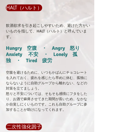
HALT（ハルト）
飲酒欲求を引き起こしやすいため、避けた方がい
いものを指して、HALT（ハルト）と呼んでいま
す。
Hungry 空腹 ・
Angry 怒り
Anxiety 不安 ・ Lonely 孤
独 ・ Tired 疲労
空腹を避けるために、いつもかばんにチョコレート
を入れておく、疲れを感じたら早めに休む、孤独に
ならないように自助グループから離れない、などの
対策を立てましょう。
怒りと不安については、そもそも感情にフタをした
り、お酒で麻痺させてきた期間が長いため、なかな
か自覚しにくいものです。これも自助グループに参
加することが助けになってくれます。
二次性強化因子