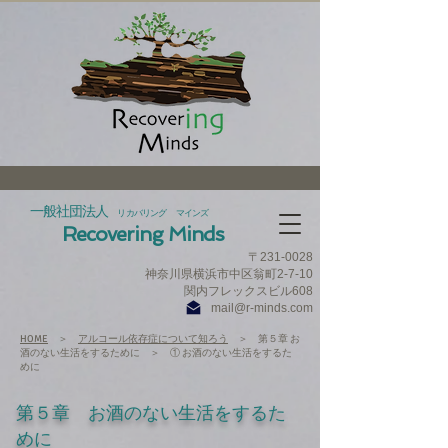
一般社団法人
リカバリング マインズ
Recovering Minds
〒231‐0028
神奈川県横浜市中区翁町2-7-10
​関内フレックスビル608
mail@r-minds.com
HOME
＞
アルコール依存症について知ろう
＞ 第５章 お
酒のない生活をするために ＞ ① お酒のない生活をするた
めに
​第５章 お酒のない生活をするた
めに