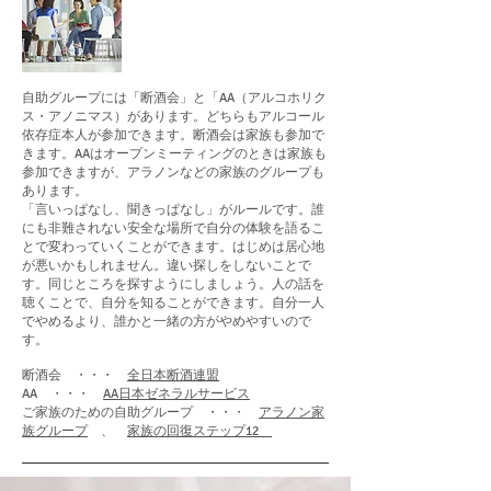
自助グループには「断酒会」と「AA（アルコホリク
ス・アノニマス）があります。どちらもアルコール
依存症本人が参加できます。断酒会は家族も参加で
きます。AAはオープンミーティングのときは家族も
参加できますが、アラノンなどの家族のグループも
あります。
「言いっぱなし、聞きっぱなし」がルールです。誰
にも非難されない安全な場所で自分の体験を語るこ
とで変わっていくことができます。はじめは居心地
が悪いかもしれません。違い探しをしないことで
す。同じところを探すようにしましょう。人の話を
聴くことで、自分を知ることができます。自分一人
でやめるより、誰かと一緒の方がやめやすいので
す。
断酒会 ・・・
全日本断酒連盟
AA ・・・
AA日本ゼネラルサービス
ご家族のための自助グループ ・・・
アラノン家
族グループ
、
家族の回復ステップ12