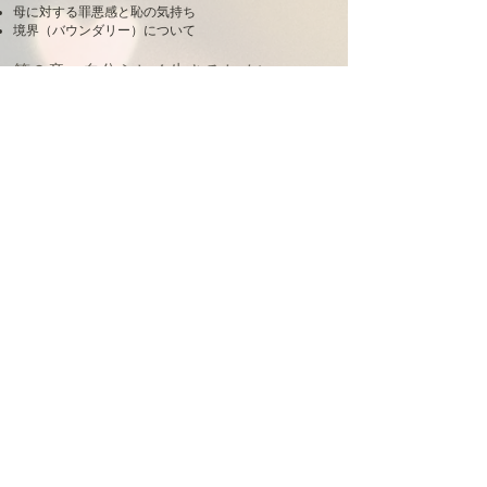
母に対する罪悪感と恥の気持ち
​境界（バウンダリー）について
第２章 自分らしく生きるために
​自分らしく生きるためのワークに取り組んでみましょ
う。
母のことを知ろう
​インナーマザーからのメッセージに気づく
​境界（バウンダリー）を引く
​しがみつきを手放す
​セルフケアをする
＞
サイトマップ
＞​
About Us
＞