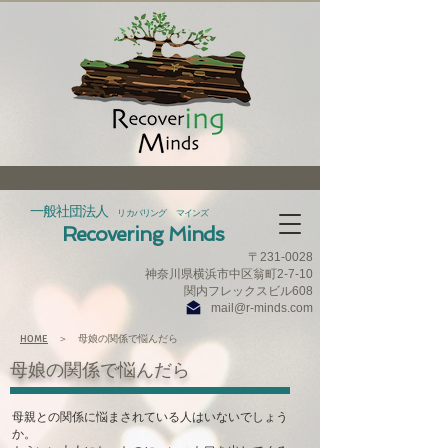
一般社団法人
リカバリング マインズ
Recovering Minds
〒231‐0028
神奈川県横浜市中区翁町2-7-10
​関内フレックスビル608
mail@r-minds.com
HOME
＞ 母娘の関係で悩んだら
​母娘の関係で悩んだら
母親との関係に悩まされている人はいないでしょう
か。