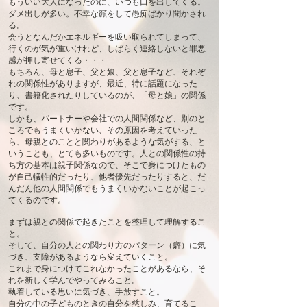
もういい大人になったのに、いつも口を出してくる。
ダメ出しが多い。不幸な顔をして愚痴ばかり聞かされ
る。
会うとなんだかエネルギーを吸い取られてしまって、
行くのが気が重いけれど、しばらく連絡しないと罪悪
感が押し寄せてくる・・・
もちろん、母と息子、父と娘、父と息子など、それぞ
れの関係性がありますが、最近、特に話題になった
り、書籍化されたりしているのが、「母と娘」の関係
です。
しかも、パートナーや会社での人間関係など、別のと
ころでもうまくいかない、その原因を考えていった
ら、母親とのことと関わりがあるような気がする、と
いうことも、とても多いものです。人との関係性の持
ち方の基本は親子関係なので、そこで身につけたもの
が自己犠牲的だったり、他者優先だったりすると、だ
んだん他の人間関係でもうまくいかないことが起こっ
てくるのです。
まずは親との関係で起きたことを整理して理解するこ
と。
そして、自分の人との関わり方のパターン（癖）に気
づき、支障があるようなら変えていくこと。
これまで身につけてこれなかったことがあるなら、そ
れを新しく学んでやってみること。
執着している思いに気づき、手放すこと。
自分の中の子どものときの自分を慈しみ、育てるこ