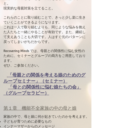
と。
現実的な母親対策を立てること。
これらのことに取り組むことで、きっと少し楽に生き
ていくことができるようになります。
これは一人で取り組むよりも、同じような悩みを抱え
た人たちと一緒にやることが有効です。また、継続し
て支えあうことも大切です。人はすぐ元のパターンに
戻ってしまいがちだからです。
Recovering Minds では、母親との関係性に悩む女性の
ために、セミナーとグループの両方をご用意しており
ます。
ぜひ、ご参加ください。
「母親との関係を考える娘のためのグ
ループセミナー」（セミナー）
​
「母との関係性に悩む娘たちの会」
（グループセラピー）
第１章 機能不全家族の中の母と娘
​家族の中で、母と娘に何が起きていたのかを考えます。
子どもが育つために必要なもの
​インナーマザーからのメッセージ