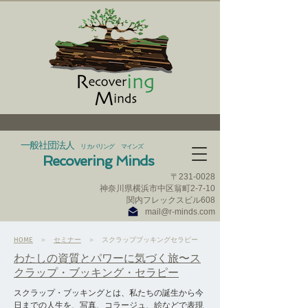
一般社団法人
リカバリング マインズ
Recovering Minds
〒231‐0028
神奈川県横浜市中区翁町2-7-10
​関内フレックスビル608
mail@r-minds.com
HOME
＞
セミナー
＞ スクラップブッキングセラピー
わたしの資質とパワーに気づく旅〜ス
クラップ・ブッキング・セラピー
スクラップ・ブッキングとは、私たちの誕生から今
日までの人生を、写真、コラージュ、絵などで表現