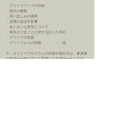
・グリーフワークの目的
・喪失の種類
・深い悲しみの過程
・悲嘆が及ぼす影響
・あいまいな喪失について
・喪失のできごとに対する誤った対応
・グリーフの症状
​・グリーフからの回復 ・・・他
※ セミナープログラムの内容や進め方は、参加者
の状況その他に応じて変更になる場合があります。