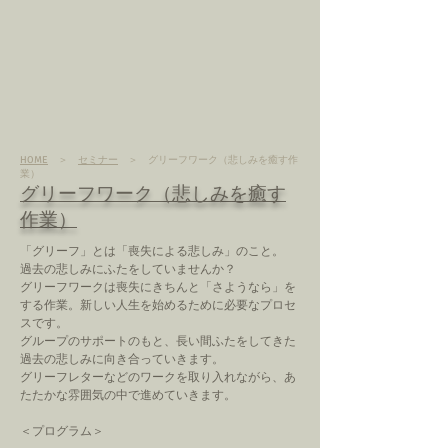
HOME
＞
セミナー
＞ グリーフワーク（悲しみを癒す作
業）
​グリーフワーク（悲しみを癒す
作業）
「グリーフ」とは「喪失による悲しみ」のこと。
過去の悲しみにふたをしていませんか？
グリーフワークは喪失にきちんと「さようなら」を
する作業。新しい人生を始めるために必要なプロセ
スです。
グループのサポートのもと、長い間ふたをしてきた
過去の悲しみに向き合っていきます。
​グリーフレターなどのワークを取り入れながら、あ
たたかな雰囲気の中で進めていきます。
＜プログラム＞